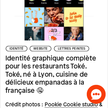
2
/
3
IDENTITÉ
WEBSITE
LETTRES PEINTES
Identité graphique complète 
pour les restaurants Toké.
Toké, né à Lyon, cuisine de 
délicieux empanadas à la 
française 🤤
Crédit photos : 
Pookie Cookie studio
 & 